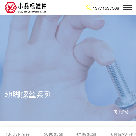
13771537568
地脚螺丝系列
向下滑动
微型小螺丝
冷镦系列
红墩系列
太阳能光伏